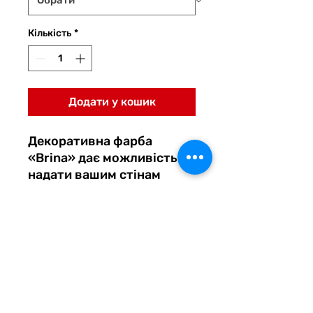
Кількість
*
Додати у кошик
Декоративна фарба
«Brina» дає можливість
надати вашим стінам
ефект перламутрового
блиску. Ідеально
підходить під різні стилі
дизайну приміщень.
Декоративна фарба «Brina»