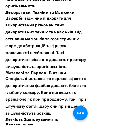
оригінальність.
Декоративні Техніки та Малюнки
Ці фарби відмінно підходять для
використання різноманітних
декоративних технік та малюнків. Від
стенових малюнків та геометричних
форм до абстракцій та фресок –
можливості необмежені. Такі
декоративні рішення додають простору
вишуканість та оригінальність.
Металеві та Перлові Відтінки
Спеціальні металеві та перлові ефекти в
декоративних фарбах додають блиск та
глибину кольору. Вони виглядають
вражаюче як при природному, так і при
штучному світлі, даруючи приміщенню
вишуканість та розкіш.
Легкість Застосування та
Довговічність