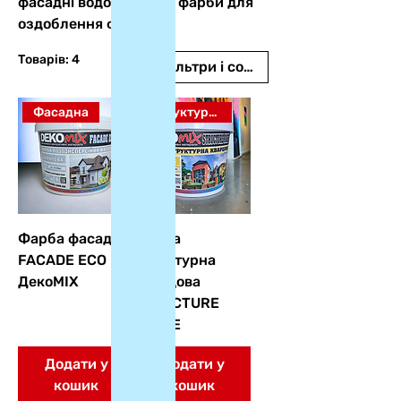
фасадні водорозчинні фарби для
оздоблення фасадів
Товарів: 4
Фільтри і сортування
Фасадна
Структурна
Фарба фасадна
Фарба
FACADE ECO
структурна
ДекоМІХ
кварцова
STRUCTURE
FARBE
Додати у
Додати у
кошик
кошик