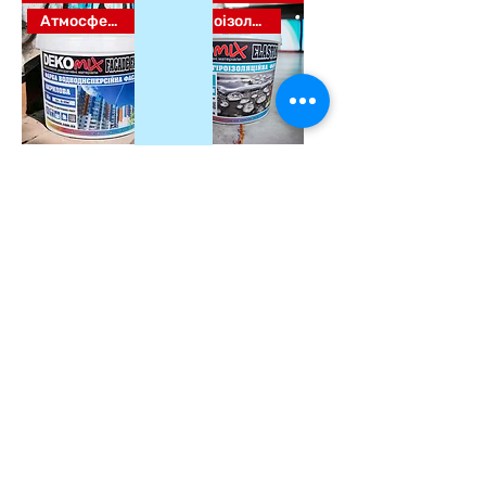
Атмосферостійка
Гідроізоляційна
Фарба фасадна
Фарба
FACADE LUX
гідроізоляційна
ДекоМІХ
ELASTOMIX
ДекоМІХ
Додати у
Додати у
кошик
кошик
dekomix@ukr.net