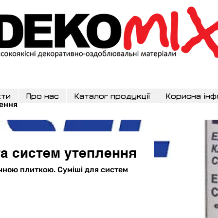
кти
Про нас
Каталог продукції
Корисна інф
лення
а систем утеплення