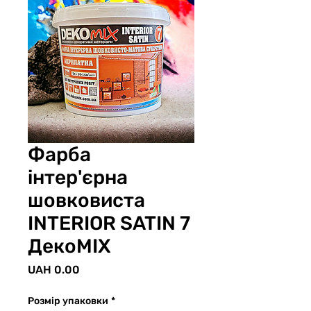
Фарба
інтер'єрна
шовковиста
INTERIOR SATIN 7
ДекоМІХ
Price
UAH 0.00
Розмір упаковки
*