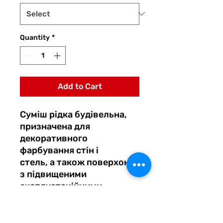
Quantity
*
Add to Cart
Суміш рідка будівельна,
призначена для
декоративного
фарбування стін і
стель, а також поверхонь
з підвищеними
експлуатаційними
вимогами, а
також там, де потрібне
часте вологе прибирання: