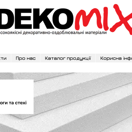
кти
Про нас
Каталог продукції
Корисна інф
ги та стехі